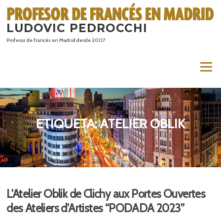
Saltar
al
LUDOVIC PEDROCCHI
contenido
Profesor de francés en Madrid desde 2007
Menú
ETIQUETA:
ATELIER OBLIK
L’Atelier Oblik de Clichy aux Portes Ouvertes
des Ateliers d’Artistes “PODADA 2023”