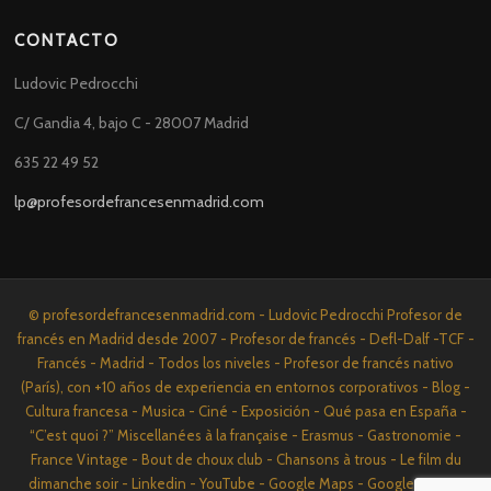
CONTACTO
Ludovic Pedrocchi
C/ Gandia 4, bajo C - 28007 Madrid
635 22 49 52
lp@profesordefrancesenmadrid.com
© profesordefrancesenmadrid.com - Ludovic Pedrocchi Profesor de
francés en Madrid desde 2007 - Profesor de francés - Defl-Dalf -TCF -
Francés - Madrid - Todos los niveles - Profesor de francés nativo
(París), con +10 años de experiencia en entornos corporativos - Blog -
Cultura francesa - Musica - Ciné - Exposición - Qué pasa en España -
“C’est quoi ?” Miscellanées à la française - Erasmus - Gastronomie -
France Vintage - Bout de choux club - Chansons à trous - Le film du
dimanche soir - Linkedin - YouTube - Google Maps - Google News -