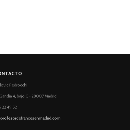
ONTACTO
dovic Pedrocchi
Gandia 4, bajo C - 28007 Madrid
5 22 49 52
@profesordefrancesenmadrid.com