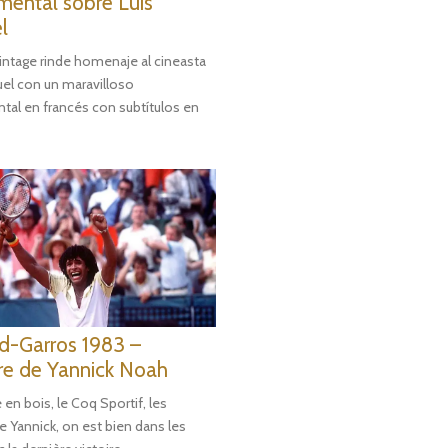
ental sobre Luis
l
intage rinde homenaje al cineasta
uel con un maravilloso
al en francés con subtítulos en
d-Garros 1983 –
ire de Yannick Noah
en bois, le Coq Sportif, les
e Yannick, on est bien dans les