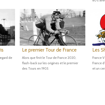
80's avec
is
Le premier Tour de France
Les S
regard de
Alors que finit le Tour de France 2020,
France V
flash-back sur les origines et le premier
France d’
des Tours en 1903.
et un cer