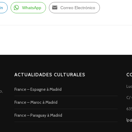
In
WhatsApp
Correo Electrónico
ACTUALIDADES CULTURALES
C
Lu
France – Espagne à Madrid
o,
C/ 
France – Maroc à Madrid
63
France – Paraguay à Madrid
lp