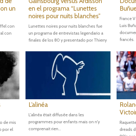
ad de
Gainsbourg versus Ardisson
Docum
con un
en el programa “Lunettes
Buñue
noires pour nuits blanches”
France V
Luis Buñ
ffel con
Lunettes noires pour nuits blanches fue
document
al con
un programa de entrevistas legendario a
francés.
finales de los 80 y presentado por Thierry
s
L’alinéa
Rolan
Victo
L'alinéa était diffusée dans les
programmes pour enfants mais on n'y
o de mis
Raquette 
comprenait rien...
o por el
dreads d