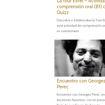
La tour Eiffel – Activid
comprensión oral (B1) 
Quizz
Descubra o (re)descubra la Tour Ei
esta actividad de comprensión or
un cuestionario.
Encuentro con George
Perec
Encuentro con Georges Perec, un
escritores favoritos, con un pase