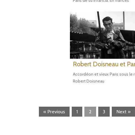
París de su infancia. En francés
Robert Doisneau et Par
Accordéon et vieux Paris sous le 
Robert Doisneau
« Previous
1
2
3
Next »