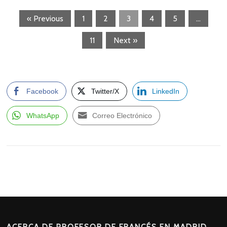
« Previous
1
2
3
4
5
…
11
Next »
Facebook
Twitter/X
LinkedIn
WhatsApp
Correo Electrónico