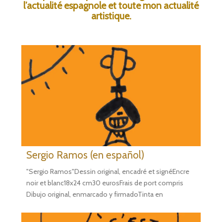
l’actualité espagnole
et toute mon actualité
artistique.
Sergio Ramos (en español)
"Sergio Ramos"Dessin original, encadré et signéEncre
noir et blanc18x24 cm30 eurosFrais de port compris
Dibujo original, enmarcado y firmadoTinta en