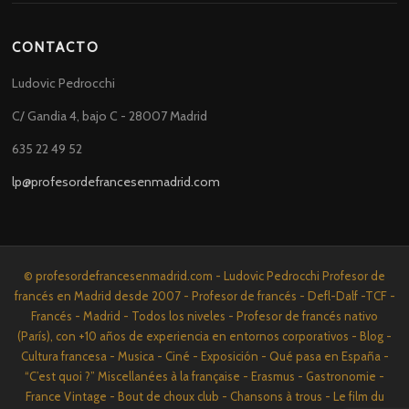
CONTACTO
Ludovic Pedrocchi
C/ Gandia 4, bajo C - 28007 Madrid
635 22 49 52
lp@profesordefrancesenmadrid.com
© profesordefrancesenmadrid.com - Ludovic Pedrocchi Profesor de
francés en Madrid desde 2007 - Profesor de francés - Defl-Dalf -TCF -
Francés - Madrid - Todos los niveles - Profesor de francés nativo
(París), con +10 años de experiencia en entornos corporativos - Blog -
Cultura francesa - Musica - Ciné - Exposición - Qué pasa en España -
“C’est quoi ?” Miscellanées à la française - Erasmus - Gastronomie -
France Vintage - Bout de choux club - Chansons à trous - Le film du