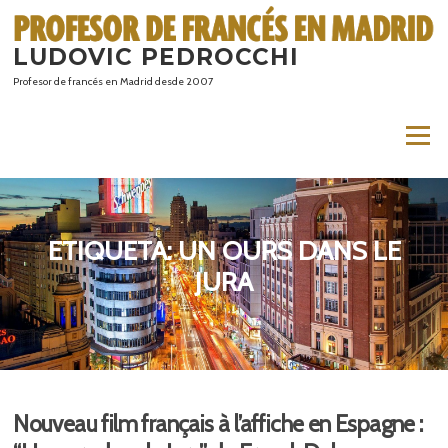
Saltar
al
LUDOVIC PEDROCCHI
contenido
Profesor de francés en Madrid desde 2007
Menú
ETIQUETA:
UN OURS DANS LE
JURA
Nouveau film français à l’affiche en Espagne :