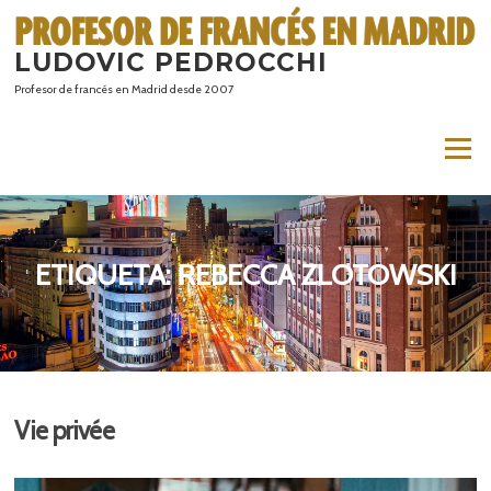
Saltar
al
LUDOVIC PEDROCCHI
contenido
Profesor de francés en Madrid desde 2007
Menú
ETIQUETA:
REBECCA ZLOTOWSKI
Vie privée