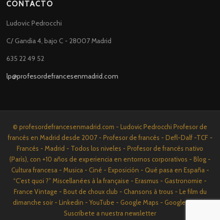
CONTACTO
Ludovic Pedrocchi
C/ Gandia 4, bajo C - 28007 Madrid
635 22 49 52
lp@profesordefrancesenmadrid.com
© profesordefrancesenmadrid.com - Ludovic Pedrocchi Profesor de
francés en Madrid desde 2007 - Profesor de francés - Defl-Dalf -TCF -
Francés - Madrid - Todos los niveles - Profesor de francés nativo
(París), con +10 años de experiencia en entornos corporativos - Blog -
Cultura francesa - Musica - Ciné - Exposición - Qué pasa en España -
“C’est quoi ?” Miscellanées à la française - Erasmus - Gastronomie -
France Vintage - Bout de choux club - Chansons à trous - Le film du
dimanche soir - Linkedin - YouTube - Google Maps - Google News -
Suscríbete a nuestra newsletter