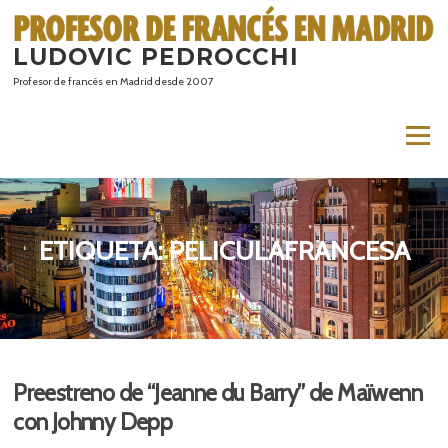
Saltar
al
LUDOVIC PEDROCCHI
contenido
Profesor de francés en Madrid desde 2007
Menú
ETIQUETA:
PELICULAFRANCESA
Preestreno de “Jeanne du Barry” de Maïwenn
con Johnny Depp