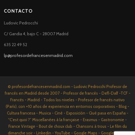
CONTACTO
Ludovic Pedrocchi
C/ Gandia 4, bajo C - 28007 Madrid
635 22 49 52
lp@profesordefrancesenmadrid.com
© profesordefrancesenmadrid.com - Ludovic Pedrocchi Profesor de
francés en Madrid desde 2007 - Profesor de francés - Defl-Dalf -TCF -
Francés - Madrid - Todos los niveles - Profesor de francés nativo
(París), con +10 años de experiencia en entornos corporativos - Blog -
Cultura francesa - Musica - Ciné - Exposición - Qué pasa en España -
“C’est quoi ?” Miscellanées à la française - Erasmus - Gastronomie -
France Vintage - Bout de choux club - Chansons à trous - Le film du
dimanche soir - Linkedin - YouTube - Google Maps - Google News -