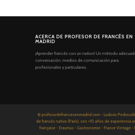
ACERCA DE PROFESOR DE FRANCÉS EN
MADRID
¡Aprender francés con un nativo! Un método adecuad
conversación, medios de comunicación para
profesionales y particulares.
Screenr
© profesordefrancesenmadrid.com - Ludovic Pedrocchi P
parallax
de francés nativo (París), con +10 años de experiencia e
theme
française - Erasmus - Gastronomie - France Vintage - 
por