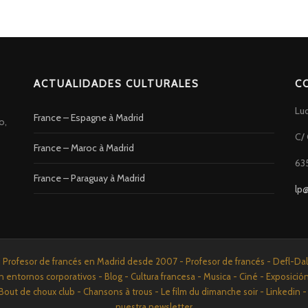
ACTUALIDADES CULTURALES
C
Lu
France – Espagne à Madrid
o,
C/ 
France – Maroc à Madrid
63
France – Paraguay à Madrid
lp
rofesor de francés en Madrid desde 2007 - Profesor de francés - Defl-Dalf 
n entornos corporativos - Blog - Cultura francesa - Musica - Ciné - Exposició
Bout de choux club - Chansons à trous - Le film du dimanche soir - Linkedi
nuestra newsletter