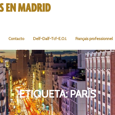
Contacto
Delf-Dalf-Tcf-E.O.I.
Français professionnel
ETIQUETA:
PARÍS