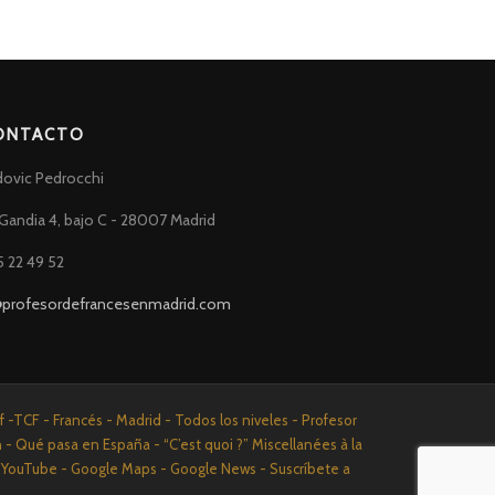
ONTACTO
dovic Pedrocchi
Gandia 4, bajo C - 28007 Madrid
5 22 49 52
@profesordefrancesenmadrid.com
-TCF - Francés - Madrid - Todos los niveles - Profesor
n - Qué pasa en España - “C’est quoi ?” Miscellanées à la
n - YouTube - Google Maps - Google News - Suscríbete a