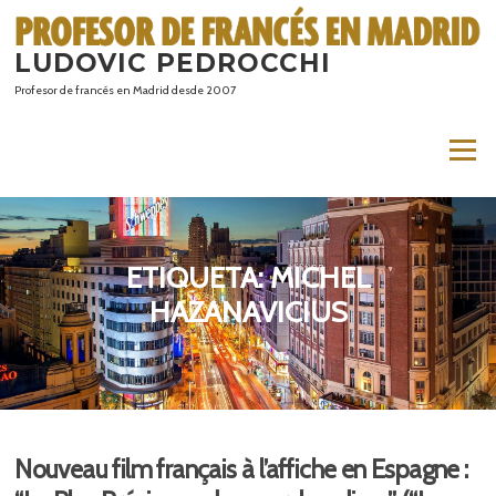
Saltar
al
LUDOVIC PEDROCCHI
contenido
Profesor de francés en Madrid desde 2007
Menú
ETIQUETA:
MICHEL
HAZANAVICIUS
Nouveau film français à l’affiche en Espagne :