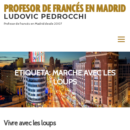
Saltar
al
LUDOVIC PEDROCCHI
contenido
Profesor de francés en Madrid desde 2007
Menú
ETIQUETA:
MARCHE AVEC LES
LOUPS
Vivre avec les loups