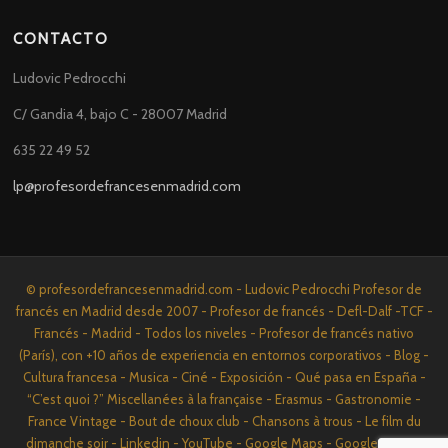
CONTACTO
Ludovic Pedrocchi
C/ Gandia 4, bajo C - 28007 Madrid
635 22 49 52
lp@profesordefrancesenmadrid.com
© profesordefrancesenmadrid.com - Ludovic Pedrocchi Profesor de
francés en Madrid desde 2007 - Profesor de francés - Defl-Dalf -TCF -
Francés - Madrid - Todos los niveles - Profesor de francés nativo
(París), con +10 años de experiencia en entornos corporativos - Blog -
Cultura francesa - Musica - Ciné - Exposición - Qué pasa en España -
“C’est quoi ?” Miscellanées à la française - Erasmus - Gastronomie -
France Vintage - Bout de choux club - Chansons à trous - Le film du
dimanche soir - Linkedin - YouTube - Google Maps - Google News -