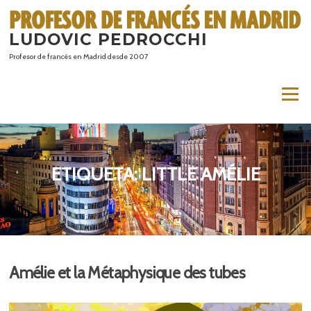
Saltar
al
LUDOVIC PEDROCCHI
contenido
Profesor de francés en Madrid desde 2007
Menú
ETIQUETA:
LITTLE AMÉLIE
Amélie et la Métaphysique des tubes