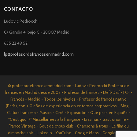
CONTACTO
Ludovic Pedrocchi
C/ Gandia 4, bajo C - 28007 Madrid
635 22 49 52
lp@profesordefrancesenmadrid.com
© profesordefrancesenmadrid.com - Ludovic Pedrocchi Profesor de
francés en Madrid desde 2007 - Profesor de francés - Defl-Dalf -TCF -
Francés - Madrid - Todos los niveles - Profesor de francés nativo
(París), con +10 años de experiencia en entornos corporativos - Blog -
Cultura francesa - Musica - Ciné - Exposición - Qué pasa en España -
“C’est quoi ?” Miscellanées à la française - Erasmus - Gastronomie -
France Vintage - Bout de choux club - Chansons à trous - Le film du
dimanche soir - Linkedin - YouTube - Google Maps - Google News -