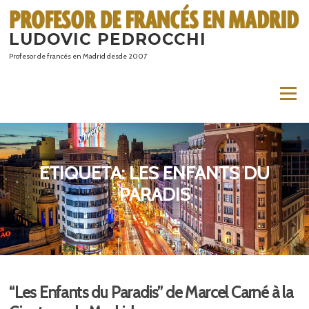
Saltar
al
LUDOVIC PEDROCCHI
contenido
Profesor de francés en Madrid desde 2007
Menú
ETIQUETA:
LES ENFANTS DU
PARADIS
“Les Enfants du Paradis” de Marcel Carné à la