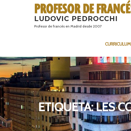
Saltar
al
LUDOVIC PEDROCCHI
contenido
Profesor de francés en Madrid desde 2007
CURRICULUM
ETIQUETA:
LES C