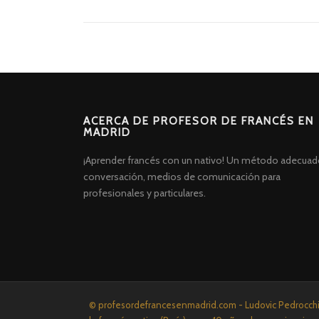
ACERCA DE PROFESOR DE FRANCÉS EN
MADRID
¡Aprender francés con un nativo! Un método adecuad
conversación, medios de comunicación para
profesionales y particulares.
Screenr
© profesordefrancesenmadrid.com - Ludovic Pedrocchi P