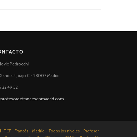
ONTACTO
dovic Pedrocchi
Gandia 4, bajo C - 28007 Madrid
5 22 49 52
@profesordefrancesenmadrid.com
-TCF - Francés - Madrid - Todos los niveles - Profesor