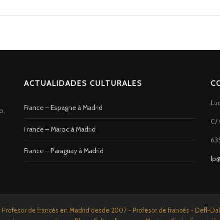
ACTUALIDADES CULTURALES
C
Lu
France – Espagne à Madrid
o,
C/ 
France – Maroc à Madrid
63
France – Paraguay à Madrid
lp
rofesor de francés en Madrid desde 2007 - Profesor de francés - Defl-Dalf 