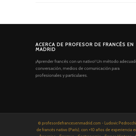
ACERCA DE PROFESOR DE FRANCÉS EN
MADRID
¡Aprender francés con un nativo! Un método adecuad
conversación, medios de comunicación para
profesionales y particulares.
Screenr
© profesordefrancesenmadrid.com - Ludovic Pedrocchi P
parallax
de francés nativo (París), con +10 años de experiencia e
theme