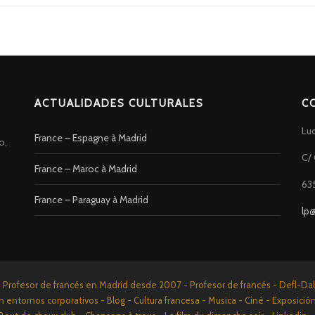
ACTUALIDADES CULTURALES
C
Lu
France – Espagne à Madrid
o,
C/ 
France – Maroc à Madrid
63
France – Paraguay à Madrid
lp
rofesor de francés en Madrid desde 2007 - Profesor de francés - Defl-Dalf 
n entornos corporativos - Blog - Cultura francesa - Musica - Ciné - Exposició