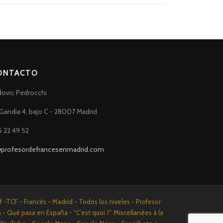
ONTACTO
dovic Pedrocchi
Gandia 4, bajo C - 28007 Madrid
5 22 49 52
@profesordefrancesenmadrid.com
-TCF - Francés - Madrid - Todos los niveles - Profesor
n - Qué pasa en España - “C’est quoi ?” Miscellanées à la