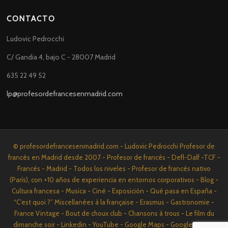
CONTACTO
Ludovic Pedrocchi
C/ Gandia 4, bajo C - 28007 Madrid
635 22 49 52
lp@profesordefrancesenmadrid.com
© profesordefrancesenmadrid.com - Ludovic Pedrocchi Profesor de
francés en Madrid desde 2007 - Profesor de francés - Defl-Dalf -TCF -
Francés - Madrid - Todos los niveles - Profesor de francés nativo
(París), con +10 años de experiencia en entornos corporativos - Blog -
Cultura francesa - Musica - Ciné - Exposición - Qué pasa en España -
“C’est quoi ?” Miscellanées à la française - Erasmus - Gastronomie -
France Vintage - Bout de choux club - Chansons à trous - Le film du
dimanche soir - Linkedin - YouTube - Google Maps - Google News -