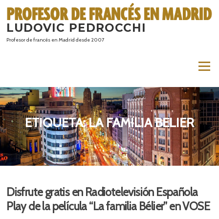
Saltar
al
LUDOVIC PEDROCCHI
contenido
Profesor de francés en Madrid desde 2007
Menú
ETIQUETA:
LA FAMILIA BELIER
Disfrute gratis en Radiotelevisión Española
Play de la película “La familia Bélier” en VOSE