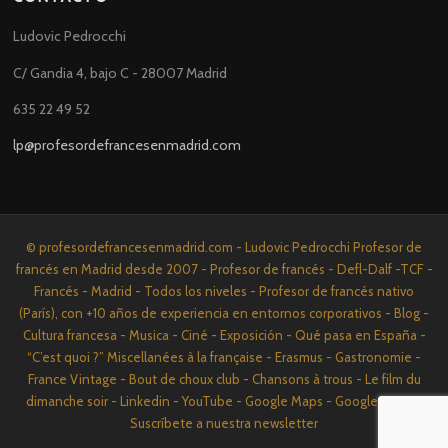
Ludovic Pedrocchi
C/ Gandia 4, bajo C - 28007 Madrid
635 22 49 52
lp@profesordefrancesenmadrid.com
© profesordefrancesenmadrid.com - Ludovic Pedrocchi Profesor de
francés en Madrid desde 2007 - Profesor de francés - Defl-Dalf -TCF -
Francés - Madrid - Todos los niveles - Profesor de francés nativo
(París), con +10 años de experiencia en entornos corporativos - Blog -
Cultura francesa - Musica - Ciné - Exposición - Qué pasa en España -
“C’est quoi ?” Miscellanées à la française - Erasmus - Gastronomie -
France Vintage - Bout de choux club - Chansons à trous - Le film du
dimanche soir - Linkedin - YouTube - Google Maps - Google News -
Suscríbete a nuestra newsletter