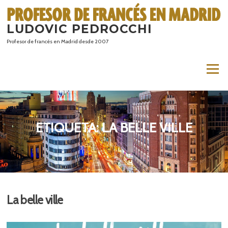
Saltar
al
LUDOVIC PEDROCCHI
contenido
Profesor de francés en Madrid desde 2007
Menú
ETIQUETA:
LA BELLE VILLE
La belle ville