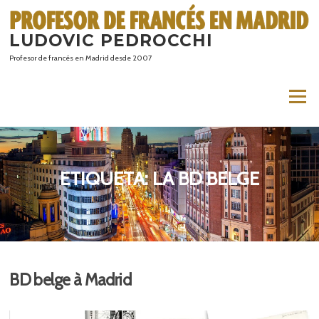
Saltar
al
LUDOVIC PEDROCCHI
contenido
Profesor de francés en Madrid desde 2007
Menú
ETIQUETA:
LA BD BELGE
BD belge à Madrid