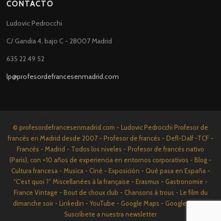
CONTACTO
Ludovic Pedrocchi
C/ Gandia 4, bajo C - 28007 Madrid
635 22 49 52
lp@profesordefrancesenmadrid.com
© profesordefrancesenmadrid.com - Ludovic Pedrocchi Profesor de
francés en Madrid desde 2007 - Profesor de francés - Defl-Dalf -TCF -
Francés - Madrid - Todos los niveles - Profesor de francés nativo
(París), con +10 años de experiencia en entornos corporativos - Blog -
Cultura francesa - Musica - Ciné - Exposición - Qué pasa en España -
“C’est quoi ?” Miscellanées à la française - Erasmus - Gastronomie -
France Vintage - Bout de choux club - Chansons à trous - Le film du
dimanche soir - Linkedin - YouTube - Google Maps - Google News -
Suscríbete a nuestra newsletter