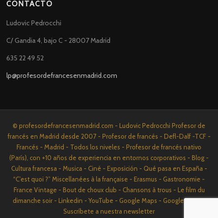
CONTACTO
Ludovic Pedrocchi
C/ Gandia 4, bajo C - 28007 Madrid
635 22 49 52
lp@profesordefrancesenmadrid.com
© profesordefrancesenmadrid.com - Ludovic Pedrocchi Profesor de
francés en Madrid desde 2007 - Profesor de francés - Defl-Dalf -TCF -
Francés - Madrid - Todos los niveles - Profesor de francés nativo
(París), con +10 años de experiencia en entornos corporativos - Blog -
Cultura francesa - Musica - Ciné - Exposición - Qué pasa en España -
“C’est quoi ?” Miscellanées à la française - Erasmus - Gastronomie -
France Vintage - Bout de choux club - Chansons à trous - Le film du
dimanche soir - Linkedin - YouTube - Google Maps - Google News -
Suscríbete a nuestra newsletter