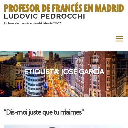
Saltar
al
LUDOVIC PEDROCCHI
contenido
Profesor de francés en Madrid desde 2007
Menú
ETIQUETA:
JOSÉ GARCÍA
“Dis-moi juste que tu m’aimes”