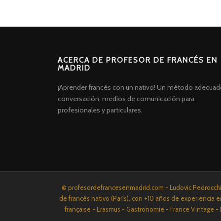
ACERCA DE PROFESOR DE FRANCÉS EN
MADRID
¡Aprender francés con un nativo! Un método adecuad
conversación, medios de comunicación para
profesionales y particulares.
Screenr
© profesordefrancesenmadrid.com - Ludovic Pedrocchi P
parallax
de francés nativo (París), con +10 años de experiencia e
theme
française - Erasmus - Gastronomie - France Vintage - 
por