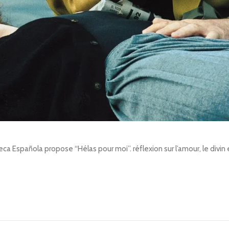
a Española propose “Hélas pour moi”. réflexion sur l’amour, le divin e