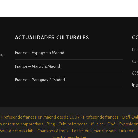
ACTUALIDADES CULTURALES
C
Lu
France – Espagne à Madrid
o,
C/ 
France – Maroc à Madrid
63
France – Paraguay à Madrid
lp
rofesor de francés en Madrid desde 2007 - Profesor de francés - Defl-Dalf 
n entornos corporativos - Blog - Cultura francesa - Musica - Ciné - Exposició
Bout de choux club - Chansons à trous - Le film du dimanche soir - Linkedi
nuestra newsletter