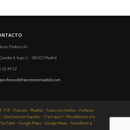
ONTACTO
dovic Pedrocchi
Gandia 4, bajo C - 28007 Madrid
5 22 49 52
@profesordefrancesenmadrid.com
-TCF - Francés - Madrid - Todos los niveles - Profesor
n - Qué pasa en España - “C’est quoi ?” Miscellanées à la
n - YouTube - Google Maps - Google News - Suscríbete a