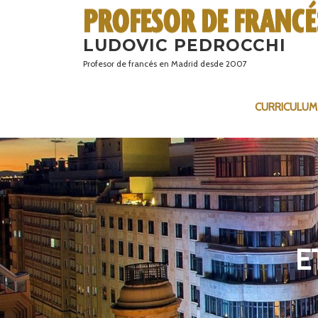
Saltar
al
LUDOVIC PEDROCCHI
contenido
Profesor de francés en Madrid desde 2007
CURRICULUM
E