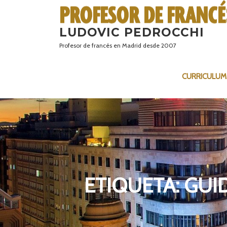
Saltar
al
LUDOVIC PEDROCCHI
contenido
Profesor de francés en Madrid desde 2007
CURRICULUM
ETIQUETA:
GUI