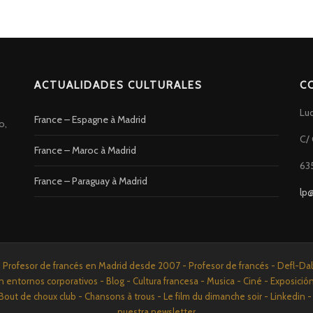
ACTUALIDADES CULTURALES
C
Lu
France – Espagne à Madrid
o,
C/ 
France – Maroc à Madrid
63
France – Paraguay à Madrid
lp
rofesor de francés en Madrid desde 2007 - Profesor de francés - Defl-Dalf 
n entornos corporativos - Blog - Cultura francesa - Musica - Ciné - Exposició
Bout de choux club - Chansons à trous - Le film du dimanche soir - Linkedi
nuestra newsletter