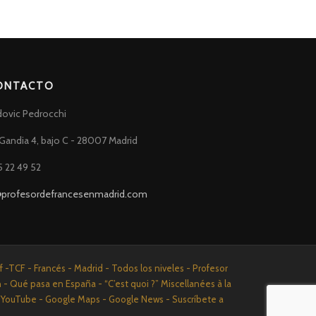
ONTACTO
dovic Pedrocchi
Gandia 4, bajo C - 28007 Madrid
5 22 49 52
@profesordefrancesenmadrid.com
-TCF - Francés - Madrid - Todos los niveles - Profesor
n - Qué pasa en España - “C’est quoi ?” Miscellanées à la
n - YouTube - Google Maps - Google News - Suscríbete a