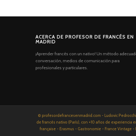
ACERCA DE PROFESOR DE FRANCÉS EN
MADRID
¡Aprender francés con un nativo! Un método adecuad
conversación, medios de comunicación para
profesionales y particulares.
Screenr
© profesordefrancesenmadrid.com - Ludovic Pedrocchi P
parallax
de francés nativo (París), con +10 años de experiencia e
theme
française - Erasmus - Gastronomie - France Vintage - 
por