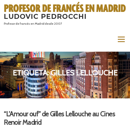
Saltar
al
LUDOVIC PEDROCCHI
contenido
Profesor de francés en Madrid desde 2007
Menú
ETIQUETA:
GILLES LELLOUCHE
“L’Amour ouf” de Gilles Lellouche au Cines
Renoir Madrid