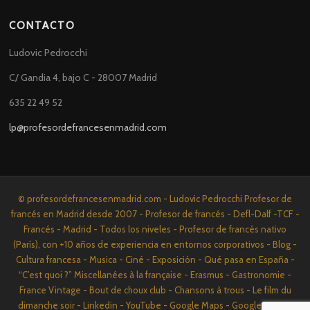
CONTACTO
Ludovic Pedrocchi
C/ Gandia 4, bajo C - 28007 Madrid
635 22 49 52
lp@profesordefrancesenmadrid.com
© profesordefrancesenmadrid.com - Ludovic Pedrocchi Profesor de
francés en Madrid desde 2007 - Profesor de francés - Defl-Dalf -TCF -
Francés - Madrid - Todos los niveles - Profesor de francés nativo
(París), con +10 años de experiencia en entornos corporativos - Blog -
Cultura francesa - Musica - Ciné - Exposición - Qué pasa en España -
“C’est quoi ?” Miscellanées à la française - Erasmus - Gastronomie -
France Vintage - Bout de choux club - Chansons à trous - Le film du
dimanche soir - Linkedin - YouTube - Google Maps - Google News -