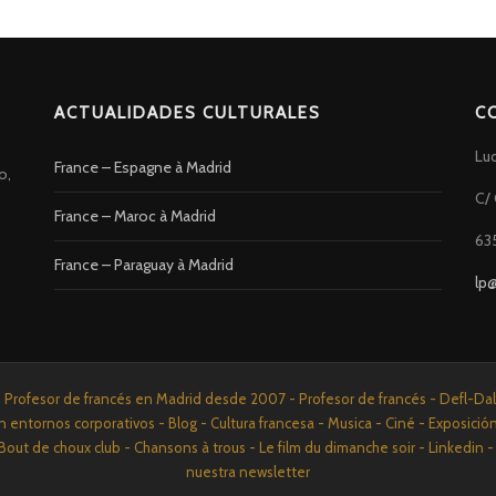
ACTUALIDADES CULTURALES
C
Lu
France – Espagne à Madrid
o,
C/ 
France – Maroc à Madrid
63
France – Paraguay à Madrid
lp
rofesor de francés en Madrid desde 2007 - Profesor de francés - Defl-Dalf 
n entornos corporativos - Blog - Cultura francesa - Musica - Ciné - Exposició
Bout de choux club - Chansons à trous - Le film du dimanche soir - Linkedi
nuestra newsletter