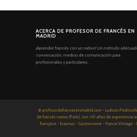
ACERCA DE PROFESOR DE FRANCÉS EN
MADRID
¡Aprender francés con un nativo! Un método adecuad
conversación, medios de comunicación para
profesionales y particulares.
Screenr
© profesordefrancesenmadrid.com - Ludovic Pedrocchi P
parallax
de francés nativo (París), con +10 años de experiencia e
theme
française - Erasmus - Gastronomie - France Vintage - 
por
FameThemes