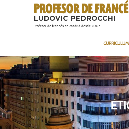
Saltar
al
LUDOVIC PEDROCCHI
contenido
Profesor de francés en Madrid desde 2007
CURRICULUM
ET