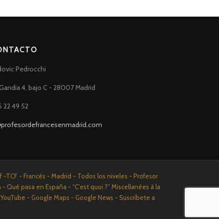
ONTACTO
dovic Pedrocchi
Gandia 4, bajo C - 28007 Madrid
5 22 49 52
@profesordefrancesenmadrid.com
-TCF - Francés - Madrid - Todos los niveles - Profesor
n - Qué pasa en España - “C’est quoi ?” Miscellanées à la
n - YouTube - Google Maps - Google News - Suscríbete a