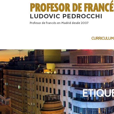
Saltar
al
LUDOVIC PEDROCCHI
contenido
Profesor de francés en Madrid desde 2007
CURRICULUM
ETIQU