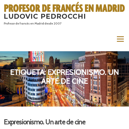
Saltar
al
LUDOVIC PEDROCCHI
contenido
Profesor de francés en Madrid desde 2007
Menú
ETIQUETA:
EXPRESIONISMO. UN
ARTE DE CINE
Expresionismo. Un arte de cine