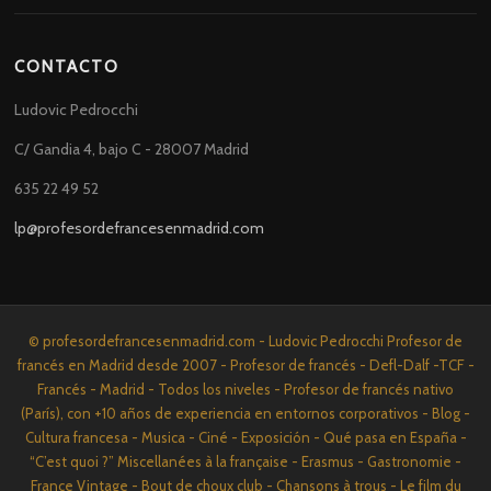
CONTACTO
Ludovic Pedrocchi
C/ Gandia 4, bajo C - 28007 Madrid
635 22 49 52
lp@profesordefrancesenmadrid.com
© profesordefrancesenmadrid.com - Ludovic Pedrocchi Profesor de
francés en Madrid desde 2007 - Profesor de francés - Defl-Dalf -TCF -
Francés - Madrid - Todos los niveles - Profesor de francés nativo
(París), con +10 años de experiencia en entornos corporativos - Blog -
Cultura francesa - Musica - Ciné - Exposición - Qué pasa en España -
“C’est quoi ?” Miscellanées à la française - Erasmus - Gastronomie -
France Vintage - Bout de choux club - Chansons à trous - Le film du