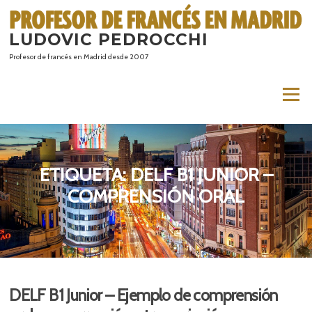
Saltar
al
LUDOVIC PEDROCCHI
contenido
Profesor de francés en Madrid desde 2007
Menú
ETIQUETA:
DELF B1 JUNIOR –
COMPRENSIÓN ORAL
DELF B1 Junior – Ejemplo de comprensión