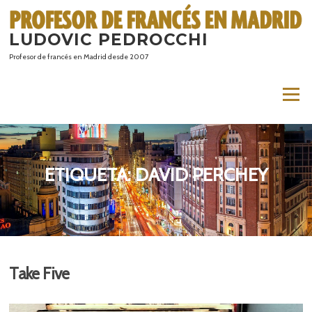
Saltar
al
LUDOVIC PEDROCCHI
contenido
Profesor de francés en Madrid desde 2007
Menú
ETIQUETA:
DAVID PERCHEY
Take Five