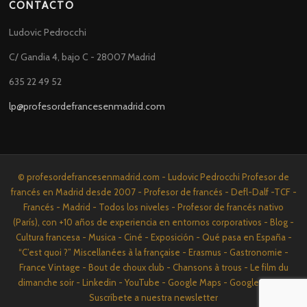
CONTACTO
Ludovic Pedrocchi
C/ Gandia 4, bajo C - 28007 Madrid
635 22 49 52
lp@profesordefrancesenmadrid.com
© profesordefrancesenmadrid.com - Ludovic Pedrocchi Profesor de
francés en Madrid desde 2007 - Profesor de francés - Defl-Dalf -TCF -
Francés - Madrid - Todos los niveles - Profesor de francés nativo
(París), con +10 años de experiencia en entornos corporativos - Blog -
Cultura francesa - Musica - Ciné - Exposición - Qué pasa en España -
“C’est quoi ?” Miscellanées à la française - Erasmus - Gastronomie -
France Vintage - Bout de choux club - Chansons à trous - Le film du
dimanche soir - Linkedin - YouTube - Google Maps - Google News -
Suscríbete a nuestra newsletter