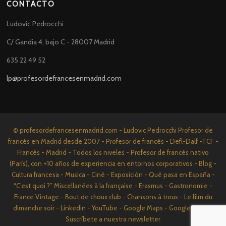
CONTACTO
Ludovic Pedrocchi
C/ Gandia 4, bajo C - 28007 Madrid
635 22 49 52
lp@profesordefrancesenmadrid.com
© profesordefrancesenmadrid.com - Ludovic Pedrocchi Profesor de
francés en Madrid desde 2007 - Profesor de francés - Defl-Dalf -TCF -
Francés - Madrid - Todos los niveles - Profesor de francés nativo
(París), con +10 años de experiencia en entornos corporativos - Blog -
Cultura francesa - Musica - Ciné - Exposición - Qué pasa en España -
“C’est quoi ?” Miscellanées à la française - Erasmus - Gastronomie -
France Vintage - Bout de choux club - Chansons à trous - Le film du
dimanche soir - Linkedin - YouTube - Google Maps - Google News -
Suscríbete a nuestra newsletter