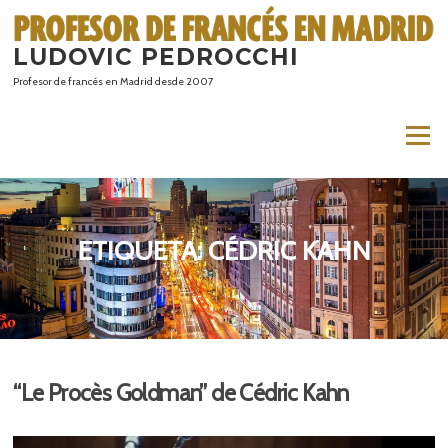
Saltar
al
LUDOVIC PEDROCCHI
contenido
Profesor de francés en Madrid desde 2007
Menú
ETIQUETA:
CÉDRIC KAHN
“Le Procès Goldman” de Cédric Kahn