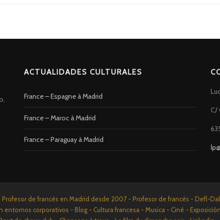
ACTUALIDADES CULTURALES
C
Lu
France – Espagne à Madrid
o,
C/ 
France – Maroc à Madrid
63
France – Paraguay à Madrid
lp
rofesor de francés en Madrid desde 2007 - Profesor de francés - Defl-Dalf 
n entornos corporativos - Blog - Cultura francesa - Musica - Ciné - Exposició