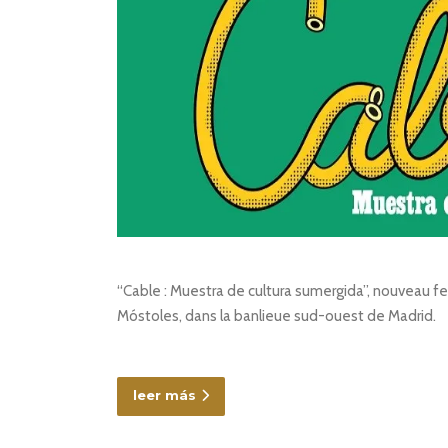
“Cable : Muestra de cultura sumergida”, nouveau f
Móstoles, dans la banlieue sud-ouest de Madrid.
leer más