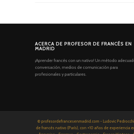
ACERCA DE PROFESOR DE FRANCÉS EN
MADRID
¡Aprender francés con un nativo! Un método adecuad
conversación, medios de comunicación para
profesionales y particulares.
Screenr
© profesordefrancesenmadrid.com - Ludovic Pedrocchi P
parallax
de francés nativo (París), con +10 años de experiencia e
theme