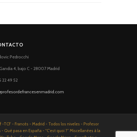
ONTACTO
dovic Pedrocchi
Gandia 4, bajo C - 28007 Madrid
5 22 49 52
@profesordefrancesenmadrid.com
-TCF - Francés - Madrid - Todos los niveles - Profesor
n - Qué pasa en España - “C’est quoi ?” Miscellanées à la