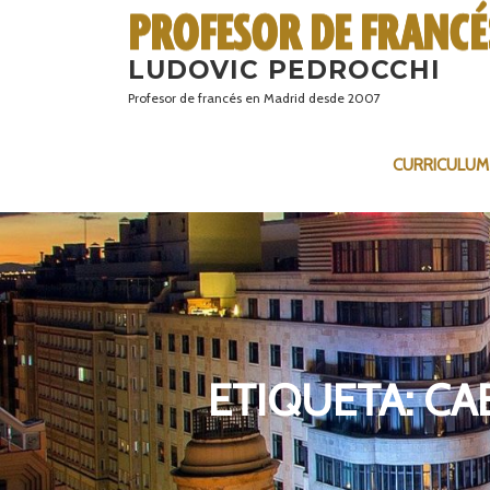
Saltar
al
LUDOVIC PEDROCCHI
contenido
Profesor de francés en Madrid desde 2007
CURRICULUM
ETIQUETA:
CA