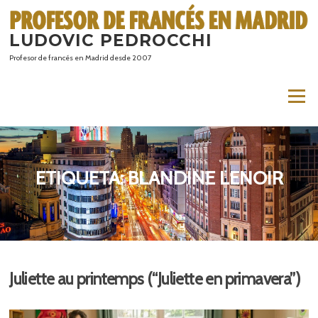
Saltar
al
LUDOVIC PEDROCCHI
contenido
Profesor de francés en Madrid desde 2007
Menú
ETIQUETA:
BLANDINE LENOIR
Juliette au printemps (“Juliette en primavera”)