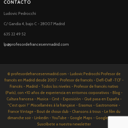
CONTACTO
Ludovic Pedrocchi
C/ Gandia 4, bajo C - 28007 Madrid
635 22 49 52
lp@profesordefrancesenmadrid.com
© profesordefrancesenmadrid.com - Ludovic Pedrocchi Profesor de
francés en Madrid desde 2007 - Profesor de francés - Defl-Dalf -TCF -
Francés - Madrid - Todos los niveles - Profesor de francés nativo
(París), con +10 años de experiencia en entornos corporativos - Blog -
Cultura francesa - Musica - Ciné - Exposición - Qué pasa en España -
“C’est quoi ?” Miscellanées à la française - Erasmus - Gastronomie -
France Vintage - Bout de choux club - Chansons à trous - Le film du
dimanche soir - Linkedin - YouTube - Google Maps - Google News -
Suscríbete a nuestra newsletter