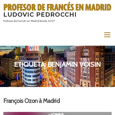
Saltar
al
LUDOVIC PEDROCCHI
contenido
Profesor de francés en Madrid desde 2007
Menú
ETIQUETA:
BENJAMIN VOISIN
François Ozon à Madrid