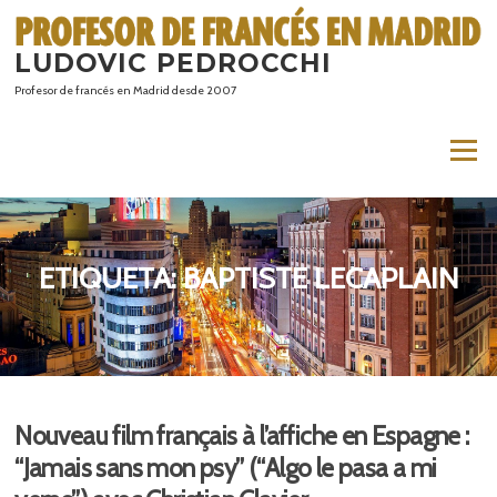
Saltar
al
LUDOVIC PEDROCCHI
contenido
Profesor de francés en Madrid desde 2007
Menú
ETIQUETA:
BAPTISTE LECAPLAIN
Nouveau film français à l’affiche en Espagne :
“Jamais sans mon psy” (“Algo le pasa a mi