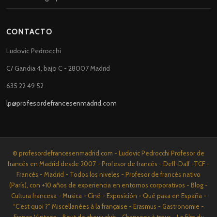
CONTACTO
Ludovic Pedrocchi
C/ Gandia 4, bajo C - 28007 Madrid
635 22 49 52
lp@profesordefrancesenmadrid.com
© profesordefrancesenmadrid.com - Ludovic Pedrocchi Profesor de
francés en Madrid desde 2007 - Profesor de francés - Defl-Dalf -TCF -
Francés - Madrid - Todos los niveles - Profesor de francés nativo
(París), con +10 años de experiencia en entornos corporativos - Blog -
Cultura francesa - Musica - Ciné - Exposición - Qué pasa en España -
“C’est quoi ?” Miscellanées à la française - Erasmus - Gastronomie -
France Vintage - Bout de choux club - Chansons à trous - Le film du