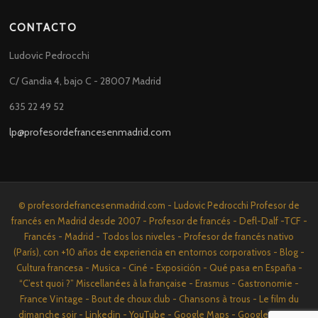
CONTACTO
Ludovic Pedrocchi
C/ Gandia 4, bajo C - 28007 Madrid
635 22 49 52
lp@profesordefrancesenmadrid.com
© profesordefrancesenmadrid.com - Ludovic Pedrocchi Profesor de
francés en Madrid desde 2007 - Profesor de francés - Defl-Dalf -TCF -
Francés - Madrid - Todos los niveles - Profesor de francés nativo
(París), con +10 años de experiencia en entornos corporativos - Blog -
Cultura francesa - Musica - Ciné - Exposición - Qué pasa en España -
“C’est quoi ?” Miscellanées à la française - Erasmus - Gastronomie -
France Vintage - Bout de choux club - Chansons à trous - Le film du
dimanche soir - Linkedin - YouTube - Google Maps - Google News -