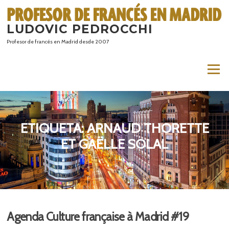
Saltar
al
LUDOVIC PEDROCCHI
contenido
Profesor de francés en Madrid desde 2007
Menú
ETIQUETA:
ARNAUD THORETTE
ET GAËLLE SOLAL
Agenda Culture française à Madrid #19