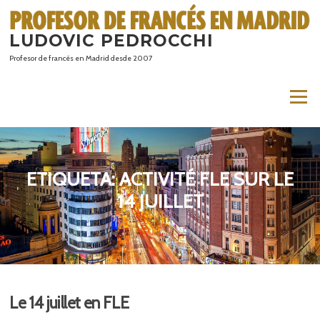
Saltar
al
LUDOVIC PEDROCCHI
contenido
Profesor de francés en Madrid desde 2007
Menú
ETIQUETA:
ACTIVITÉ FLE SUR LE
14 JUILLET
Le 14 juillet en FLE