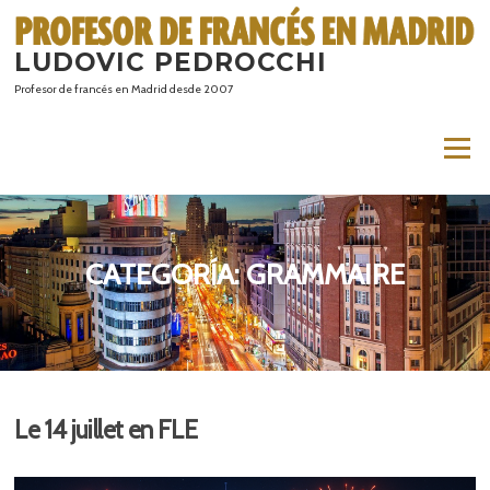
Saltar
al
LUDOVIC PEDROCCHI
contenido
Profesor de francés en Madrid desde 2007
Menú
CATEGORÍA:
GRAMMAIRE
Le 14 juillet en FLE